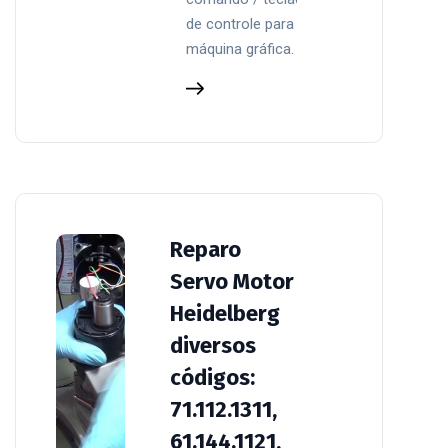
de controle para
máquina gráfica.
Reparo
Servo Motor
Heidelberg
diversos
códigos:
71.112.1311,
61.144.1121,