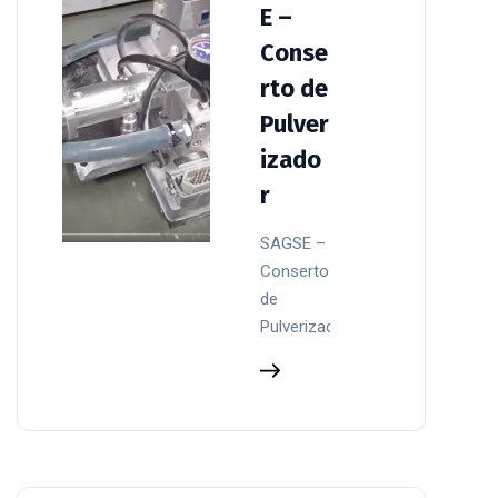
E –
Conse
rto de
Pulver
izado
r
SAGSE –
Conserto
de
Pulverizador