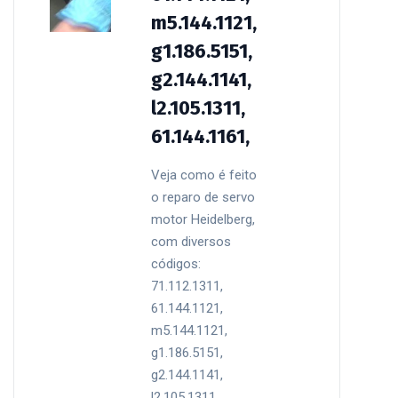
m5.144.1121,
g1.186.5151,
g2.144.1141,
l2.105.1311,
61.144.1161,
Veja como é feito
o reparo de servo
motor Heidelberg,
com diversos
códigos:
71.112.1311,
61.144.1121,
m5.144.1121,
g1.186.5151,
g2.144.1141,
l2.105.1311,