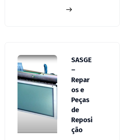
SASGE
–
Repar
os e
Peças
de
Reposi
ção