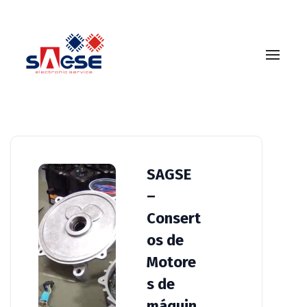
Author:
Sagse
SAGSE
–
Consert
os de
Motore
s de
máquin