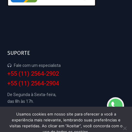
SUPORTE
Fale com um especialista
+55 (11) 2564-2902
+55 (11) 2564-2904
De Segunda à Sexta-feira,
das 8h às 17h.
Usamos cookies em nosso site para oferecer a você a
experiência mais relevante, lembrando suas preferências e
visitas repetidas. Ao clicar em “Aceitar”, você concorda com o
SAGSE Electronic Service 2024 -
Política de
uso de todos os cookies.