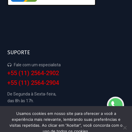
SUPORTE
Fale com um especialista
+55 (11) 2564-2902
+55 (11) 2564-2904
De Segunda à Sexta-feira,
das 8h às 17h.
Usamos cookies em nosso site para oferecer a você a
experiência mais relevante, lembrando suas preferências e
visitas repetidas. Ao clicar em “Aceitar”, você concorda com o
SAGSE Electronic Service 2024 -
Política de
uso de todos os cookies.