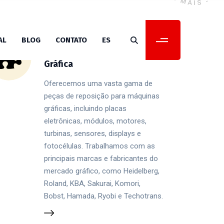
AL
BLOG
Reposição de Peças para
CONTATO
ES
Máquinas da Indústria
Gráfica
Oferecemos uma vasta gama de
peças de reposição para máquinas
gráficas, incluindo placas
eletrônicas, módulos, motores,
turbinas, sensores, displays e
fotocélulas. Trabalhamos com as
principais marcas e fabricantes do
mercado gráfico, como Heidelberg,
Roland, KBA, Sakurai, Komori,
Bobst, Hamada, Ryobi e Techotrans.