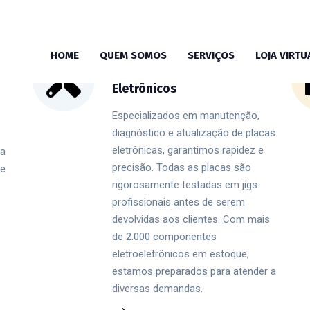
HOME
QUEM SOMOS
Reparo e Manutenção de
SERVIÇOS
LOJA VIRTU
Placas e Módulos
Eletrônicos
Especializados em manutenção,
diagnóstico e atualização de placas
eletrônicas, garantimos rapidez e
ia
precisão. Todas as placas são
 e
rigorosamente testadas em jigs
profissionais antes de serem
devolvidas aos clientes. Com mais
de 2.000 componentes
eletroeletrônicos em estoque,
estamos preparados para atender a
diversas demandas.