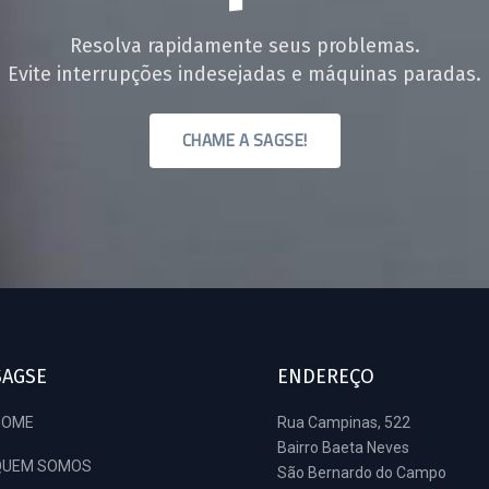
Resolva rapidamente seus problemas.
Evite interrupções indesejadas e máquinas paradas.
CHAME A SAGSE!
SAGSE
ENDEREÇO
HOME
Rua Campinas, 522
Bairro Baeta Neves
QUEM SOMOS
São Bernardo do Campo