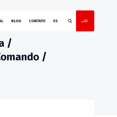
AL
BLOG
CONTATO
ES
a /
Comando /