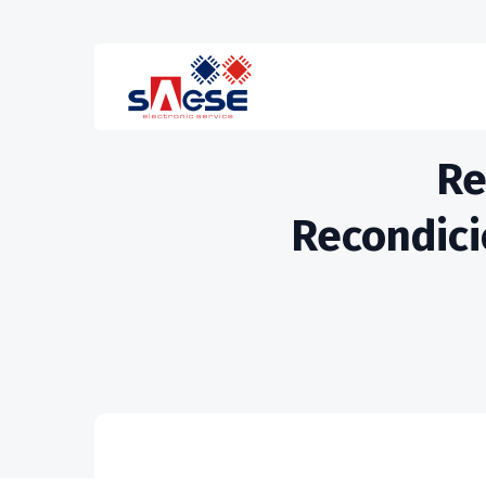
Re
Recondic