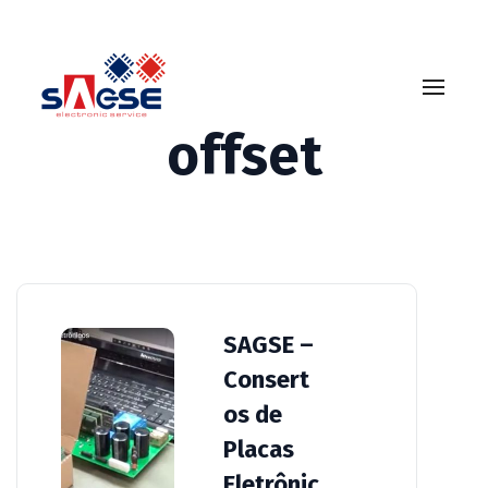
impressoras
offset
SAGSE –
Consert
os de
Placas
Eletrônic