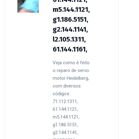
m5.144.1121,
g1.186.5151,
g2.144.1141,
l2.105.1311,
61.144.1161,
Veja como é feito
o reparo de servo
motor Heidelberg,
com diversos
códigos:
71.112.1311,
61.144.1121,
m5.144.1121,
g1.186.5151,
g2.144.1141,