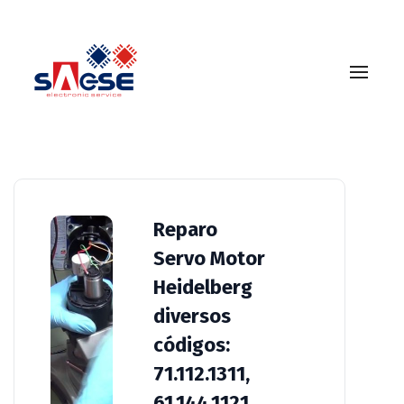
g2.144.1141
Reparo
Servo Motor
Heidelberg
diversos
códigos:
71.112.1311,
61.144.1121,