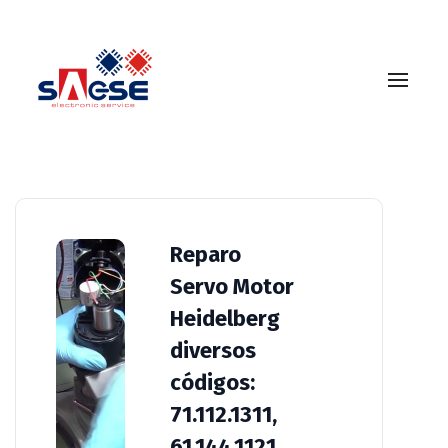
61.144.1161
Reparo
Servo Motor
Heidelberg
diversos
códigos:
71.112.1311,
61.144.1121,