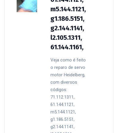
m5.144.1121,
g1.186.5151,
g2.144.1141,
l2.105.1311,
61.144.1161,
Veja como é feito
o reparo de servo
motor Heidelberg,
com diversos
códigos:
71.112.1311,
61.144.1121,
m5.144.1121,
g1.186.5151,
g2.144.1141,