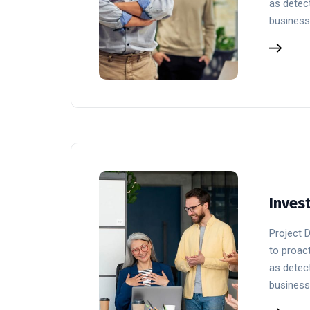
as detect
business
Inves
Project 
to proact
as detect
business