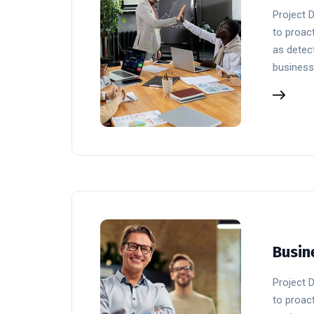
Project 
to proact
as detect
business
Busin
Project 
to proact