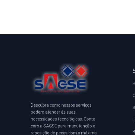
Descubra como nossos serviços
S
podem atender às suas
necessidades tecnológicas. Conte
L
com a SAGSE para manutenção e
reposição de peças com a máxima